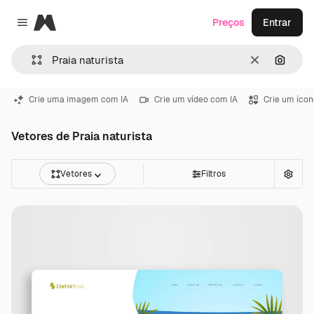
Magnific
Preços
Entrar
Close menu
Limpar
Pesqui
Crie uma imagem com IA
Crie um vídeo com IA
Crie um ícon
Vetores de Praia naturista
Vetores
Filtros