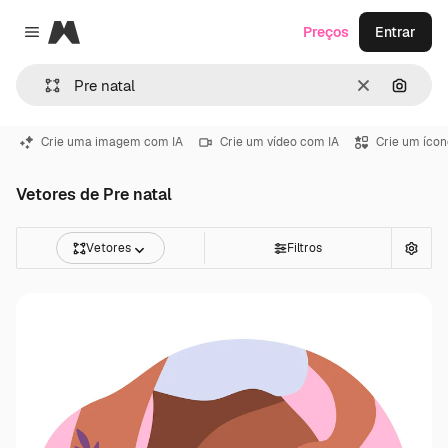
Magnific
Preços
Entrar
Close menu
Limpar
Pesqui
Crie uma imagem com IA
Crie um vídeo com IA
Crie um ícon
Vetores de Pre natal
Vetores
Filtros