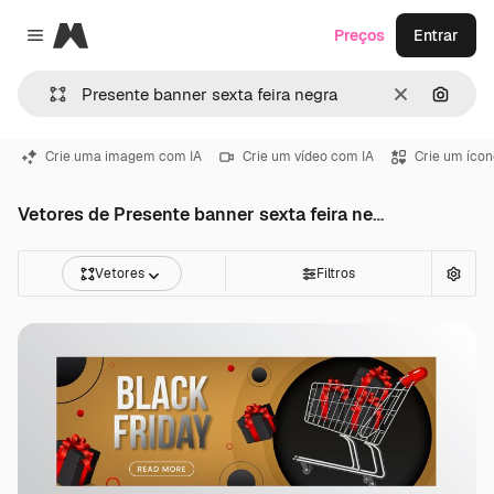
Magnific
Preços
Entrar
Close menu
Limpar
Pesqui
Crie uma imagem com IA
Crie um vídeo com IA
Crie um ícon
Vetores de Presente banner sexta feira negra
Vetores
Filtros