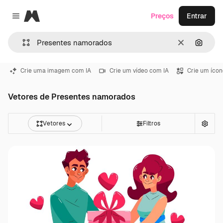
Magnific
Preços
Entrar
Close menu
Limpar
Pesqui
Crie uma imagem com IA
Crie um vídeo com IA
Crie um ícon
Vetores de Presentes namorados
Vetores
Filtros