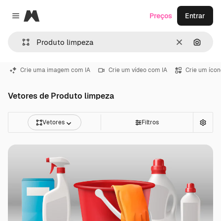
Magnific
Preços
Entrar
Close menu
Limpar
Pesqui
Crie uma imagem com IA
Crie um vídeo com IA
Crie um ícon
Vetores de Produto limpeza
Vetores
Filtros