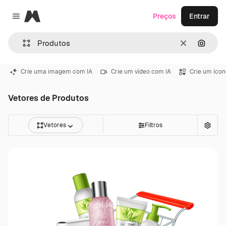
Magnific
Preços
Entrar
Close menu
Limpar
Pesqui
Crie uma imagem com IA
Crie um vídeo com IA
Crie um ícon
Vetores de Produtos
Vetores
Filtros