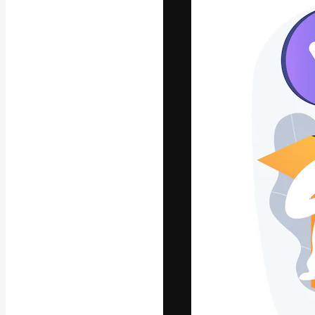
A plataforma cr
seu melhor trab
assinantes entr
agências e estú
Português
Copyright © 2010