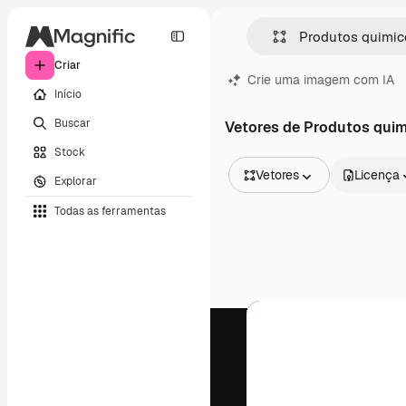
Criar
Crie uma imagem com IA
Início
Buscar
Vetores de Produtos qui
Stock
Vetores
Licença
Explorar
Todas as imagens
Todas as ferramentas
Vetores
Ilustrações
Fotos
PSD
Modelos
Mockups
Vídeos
Clipes de vídeo
Animações
Modelos de vídeos
Ícones
Modelos 3D
Fontes