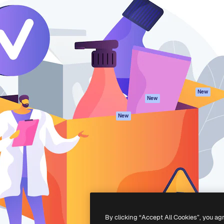
iativa para você direcionar
Spaces
Academy
alho. Mais de 1 milhão de
Assistente de IA
Documentação
e criativos, empresas,
Gerador de
Atendimento
dios.
imagens
Termos e
Gerador de vídeos
condições
Texto para voz
Política de
privacidade
Conteúdo de stock
Originais
MCP para
New
New
Claude/ChatGPT
Política de cooki
Agentes
Central de
New
confiabilidade
API
Afiliados
App móvel
Empresas
Todas as
ferramentas
-
2026
Freepik Company S.L.U.
Todos os direitos reservados
.
By clicking “Accept All Cookies”, you ag