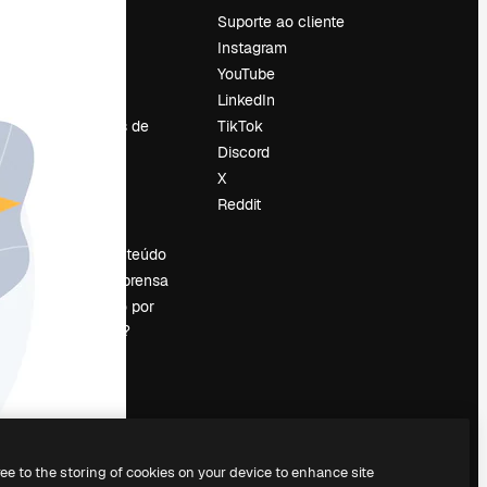
Preços
Suporte ao cliente
Sobre nós
Instagram
Reviews
YouTube
Emprego
LinkedIn
Tendências de
TikTok
pesquisa
Discord
Blog
X
Eventos
Reddit
es
Slidesgo
Vender conteúdo
Sala de imprensa
Procurando por
magnific.ai?
ree to the storing of cookies on your device to enhance site