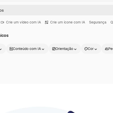
Crie um vídeo com IA
Crie um ícone com IA
Segurança
Q
micos
Conteúdo com IA
Orientação
Cor
Pe
Produtos
Começar