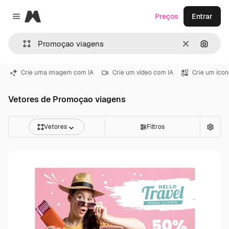
Magnific
Preços
Entrar
Close menu
Limpar
Pesqui
Crie uma imagem com IA
Crie um vídeo com IA
Crie um ícon
Vetores de Promoçao viagens
Vetores
Filtros