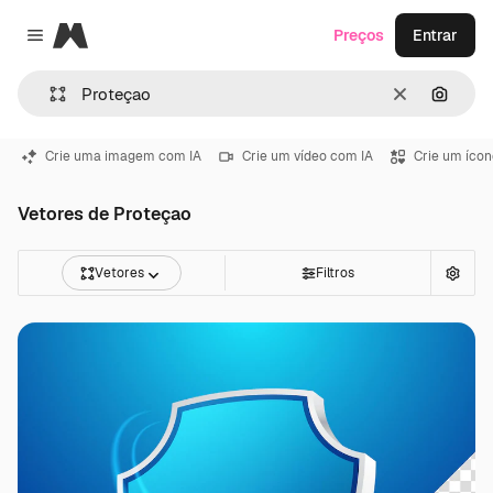
Magnific
Preços
Entrar
Close menu
Limpar
Pesqui
Crie uma imagem com IA
Crie um vídeo com IA
Crie um ícon
Vetores de Proteçao
Vetores
Filtros