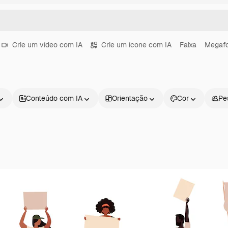
Crie um vídeo com IA
Crie um ícone com IA
Faixa
Megaf
Conteúdo com IA
Orientação
Cor
Pe
Produtos
Começar