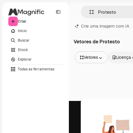
Criar
Crie uma imagem com IA
Início
Buscar
Vetores de Protesto
Stock
Vetores
Licença
Explorar
Todas as imagens
Todas as ferramentas
Vetores
Ilustrações
Fotos
PSD
Modelos
Mockups
Vídeos
Clipes de vídeo
Animações
Modelos de vídeos
Ícones
Modelos 3D
Fontes