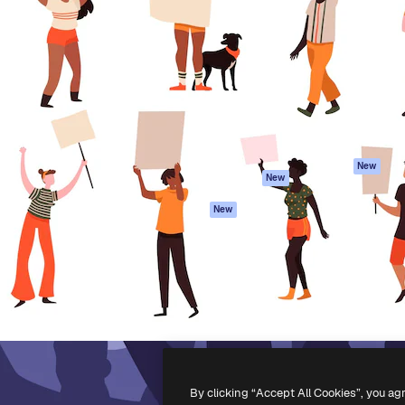
iativa para você direcionar
Spaces
Academy
alho. Mais de 1 milhão de
Assistente de IA
Documentação
e criativos, empresas,
Gerador de
Atendimento
dios.
imagens
Termos e
Gerador de vídeos
condições
Texto para voz
Política de
privacidade
Conteúdo de stock
Originais
MCP para
New
New
Claude/ChatGPT
Política de cooki
Agentes
Central de
New
confiabilidade
API
Afiliados
App móvel
Empresas
Todas as
ferramentas
-
2026
Freepik Company S.L.U.
Todos os direitos reservados
.
By clicking “Accept All Cookies”, you ag