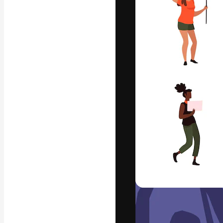
A plataforma cr
seu melhor trab
assinantes entr
agências e estú
Português
Copyright © 2010