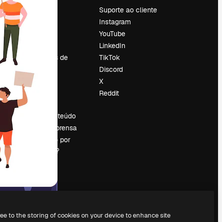
Preços
Suporte ao cliente
Sobre nós
Instagram
Reviews
YouTube
Emprego
LinkedIn
Tendências de
TikTok
pesquisa
Discord
Blog
X
Eventos
Reddit
es
Slidesgo
Vender conteúdo
Sala de imprensa
Procurando por
magnific.ai?
ree to the storing of cookies on your device to enhance site