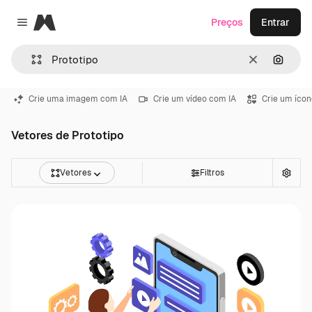
Magnific
Preços
Entrar
Close menu
Limpar
Pesqui
Crie uma imagem com IA
Crie um vídeo com IA
Crie um ícon
Vetores de Prototipo
Vetores
Filtros