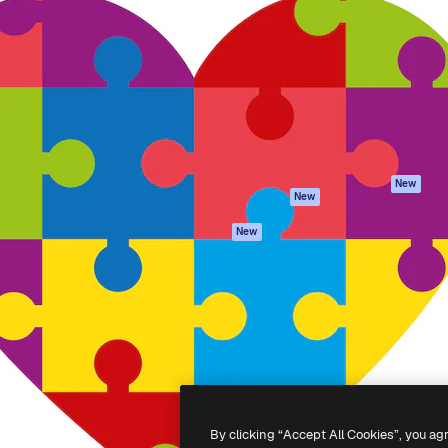
iativa para você direcionar
Spaces
Academy
alho. Mais de 1 milhão de
Assistente de IA
Documentação
e criativos, empresas,
Gerador de
Atendimento
dios.
imagens
Termos e
Gerador de vídeos
condições
Texto para voz
Política de
privacidade
Conteúdo de stock
Originais
MCP para
New
New
Claude/ChatGPT
Política de cooki
Agentes
Central de
New
confiabilidade
API
Afiliados
App móvel
Empresas
Todas as
ferramentas
-
2026
Freepik Company S.L.U.
Todos os direitos reservados
.
By clicking “Accept All Cookies”, you ag