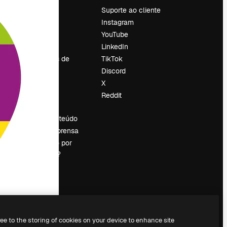
Preços
Suporte ao cliente
Sobre nós
Instagram
Reviews
YouTube
Emprego
LinkedIn
Tendências de
TikTok
pesquisa
Discord
Blog
X
Eventos
Reddit
es
Slidesgo
Vender conteúdo
Sala de imprensa
Procurando por
magnific.ai?
ree to the storing of cookies on your device to enhance site