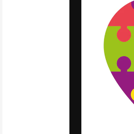
A plataforma cr
seu melhor trab
assinantes entr
agências e estú
Português
Copyright © 2010