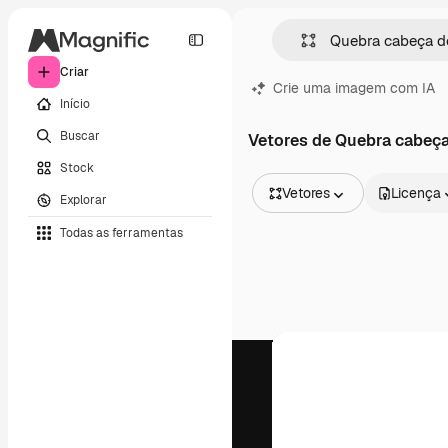
Criar
Crie uma imagem com IA
Início
Buscar
Vetores de Quebra cabeç
Stock
Vetores
Licença
Explorar
Todas as imagens
Todas as ferramentas
Vetores
Ilustrações
Fotos
PSD
Modelos
Mockups
Vídeos
Clipes de vídeo
Animações
Modelos de vídeos
Ícones
Modelos 3D
Fontes