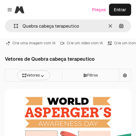
Magnific
Preços
Entrar
Close menu
Limpar
Pesqui
Crie uma imagem com IA
Crie um vídeo com IA
Crie um ícon
Vetores de Quebra cabeça terapeutico
Vetores
Filtros