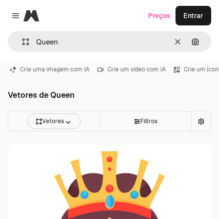
Magnific
Preços
Entrar
Close menu
Limpar
Pesqui
Crie uma imagem com IA
Crie um vídeo com IA
Crie um ícon
Vetores de Queen
Vetores
Filtros