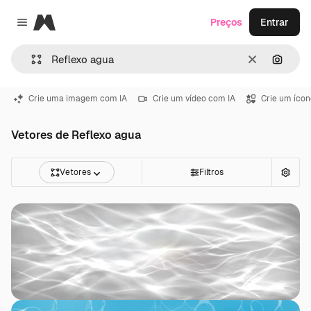
Magnific
Preços
Entrar
Close menu
Limpar
Pesqui
Crie uma imagem com IA
Crie um vídeo com IA
Crie um ícon
Vetores de Reflexo agua
Vetores
Filtros