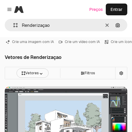
Magnific
Preços
Entrar
Close menu
Limpar
Pesqui
Crie uma imagem com IA
Crie um vídeo com IA
Crie um ícon
Vetores de Renderizaçao
Vetores
Filtros