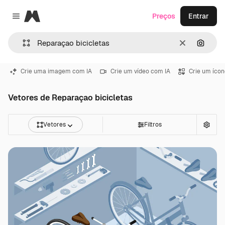
Magnific
Preços
Entrar
Close menu
Limpar
Pesqui
Crie uma imagem com IA
Crie um vídeo com IA
Crie um ícon
Vetores de Reparaçao bicicletas
Vetores
Filtros