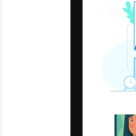
A plataforma cr
seu melhor trab
assinantes entr
agências e estú
Português
Copyright © 2010