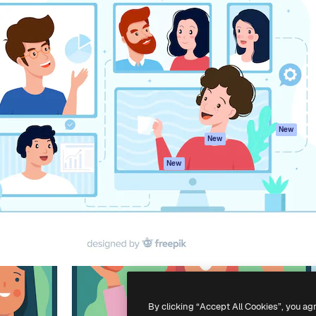
iativa para você direcionar
Spaces
Academy
alho. Mais de 1 milhão de
Assistente de IA
Documentação
e criativos, empresas,
Gerador de
Atendimento
dios.
imagens
Termos e
Gerador de vídeos
condições
Texto para voz
Política de
privacidade
Conteúdo de stock
Originais
MCP para
New
New
Claude/ChatGPT
Política de cooki
Agentes
Central de
New
confiabilidade
API
Afiliados
App móvel
Empresas
Todas as
ferramentas
-
2026
Freepik Company S.L.U.
Todos os direitos reservados
.
By clicking “Accept All Cookies”, you ag