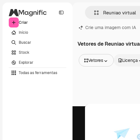
Criar
Crie uma imagem com IA
Início
Buscar
Vetores de Reuniao virtua
Stock
Vetores
Licença
Explorar
Todas as imagens
Todas as ferramentas
Vetores
Ilustrações
Fotos
PSD
Modelos
Mockups
Vídeos
Clipes de vídeo
Animações
Modelos de vídeos
Ícones
Modelos 3D
Fontes