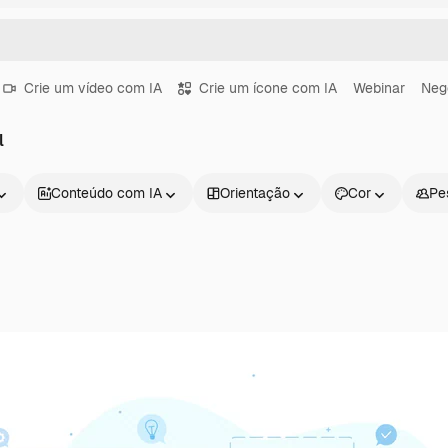
Crie um vídeo com IA
Crie um ícone com IA
Webinar
Neg
l
Conteúdo com IA
Orientação
Cor
Pe
Produtos
Começar