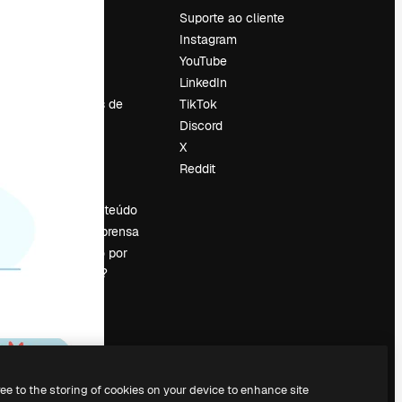
Preços
Suporte ao cliente
Sobre nós
Instagram
Reviews
YouTube
Emprego
LinkedIn
Tendências de
TikTok
pesquisa
Discord
Blog
X
Eventos
Reddit
es
Slidesgo
Vender conteúdo
Sala de imprensa
Procurando por
magnific.ai?
ree to the storing of cookies on your device to enhance site