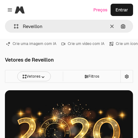
Magnific
Preços
Entrar
Close menu
Limpar
Pesqui
Crie uma imagem com IA
Crie um vídeo com IA
Crie um ícon
Vetores de Reveillon
Vetores
Filtros