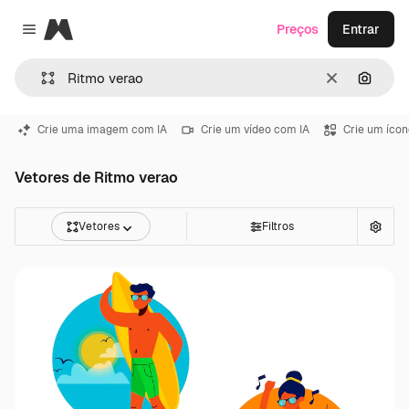
Magnific
Preços
Entrar
Close menu
Limpar
Pesqui
Crie uma imagem com IA
Crie um vídeo com IA
Crie um ícon
Vetores de Ritmo verao
Vetores
Filtros