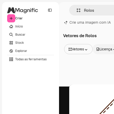
Criar
Crie uma imagem com IA
Início
Buscar
Vetores de Rolos
Stock
Vetores
Licença
Explorar
Todas as imagens
Todas as ferramentas
Vetores
Ilustrações
Fotos
PSD
Modelos
Mockups
Vídeos
Clipes de vídeo
Animações
Modelos de vídeos
Ícones
Modelos 3D
Fontes