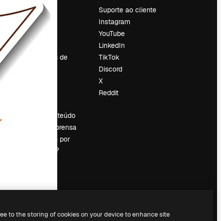
Preços
Suporte ao cliente
Sobre nós
Instagram
Reviews
YouTube
Emprego
LinkedIn
Tendências de
TikTok
pesquisa
Discord
Blog
X
Eventos
Reddit
es
Slidesgo
Vender conteúdo
Sala de imprensa
Procurando por
magnific.ai?
ree to the storing of cookies on your device to enhance site