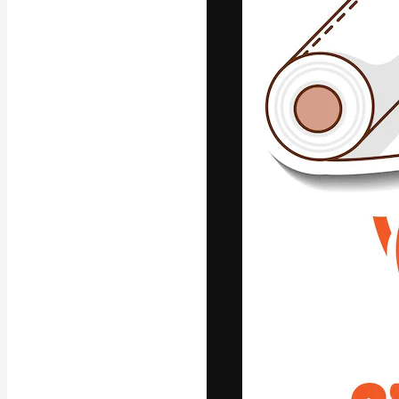
A plataforma cr
seu melhor trab
assinantes entr
agências e estú
Português
Copyright © 2010