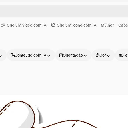
Crie um vídeo com IA
Crie um ícone com IA
Mulher
Cabe
Conteúdo com IA
Orientação
Cor
Pe
Produtos
Começar