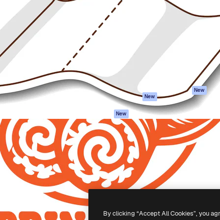
iativa para você direcionar
Spaces
Academy
alho. Mais de 1 milhão de
Assistente de IA
Documentação
e criativos, empresas,
Gerador de
Atendimento
dios.
imagens
Termos e
Gerador de vídeos
condições
Texto para voz
Política de
privacidade
Conteúdo de stock
Originais
MCP para
New
New
Claude/ChatGPT
Política de cooki
Agentes
Central de
New
confiabilidade
API
Afiliados
App móvel
Empresas
Todas as
ferramentas
-
2026
Freepik Company S.L.U.
Todos os direitos reservados
.
By clicking “Accept All Cookies”, you ag