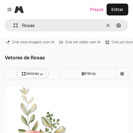
Magnific
Preços
Entrar
Close menu
Limpar
Pesqui
Crie uma imagem com IA
Crie um vídeo com IA
Crie um ícon
Vetores de Rosas
Vetores
Filtros