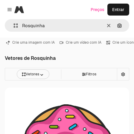
Magnific
Preços
Entrar
Close menu
Limpar
Pesqui
Crie uma imagem com IA
Crie um vídeo com IA
Crie um ícon
Vetores de Rosquinha
Vetores
Filtros