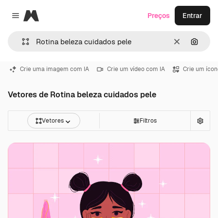
Magnific
Preços
Entrar
Close menu
Limpar
Pesqui
Crie uma imagem com IA
Crie um vídeo com IA
Crie um ícon
Vetores de Rotina beleza cuidados pele
Vetores
Filtros