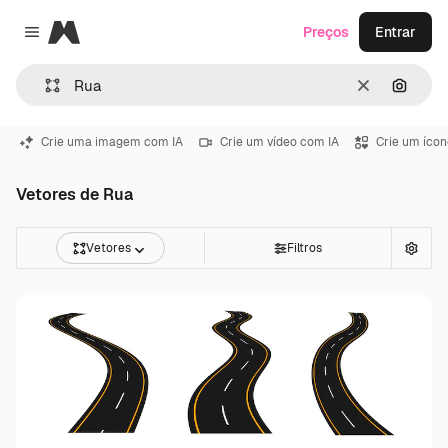
Magnific
Preços
Entrar
Close menu
Limpar
Pesqui
Crie uma imagem com IA
Crie um vídeo com IA
Crie um ícon
Vetores de Rua
Vetores
Filtros