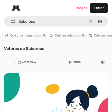
Magnific
Preços
Entrar
Close menu
Limpar
Pesqui
Crie uma imagem com IA
Crie um vídeo com IA
Crie um ícon
Vetores de Saboroso
Vetores
Filtros