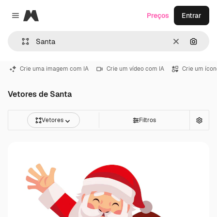
Magnific
Preços
Entrar
Close menu
Limpar
Pesqui
Crie uma imagem com IA
Crie um vídeo com IA
Crie um ícon
Vetores de Santa
Vetores
Filtros