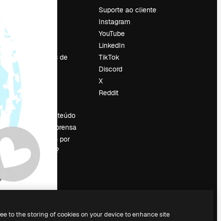
Preços
Suporte ao cliente
Sobre nós
Instagram
Reviews
YouTube
Emprego
LinkedIn
Tendências de
TikTok
pesquisa
Discord
Blog
X
Eventos
Reddit
es
Slidesgo
Vender conteúdo
Sala de imprensa
Procurando por
magnific.ai?
ree to the storing of cookies on your device to enhance site