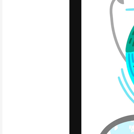
A plataforma cr
seu melhor trab
assinantes entr
agências e estú
Português
Copyright © 2010