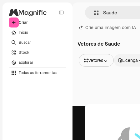
Criar
Crie uma imagem com IA
Início
Buscar
Vetores de Saude
Stock
Vetores
Licença
Explorar
Todas as imagens
Todas as ferramentas
Vetores
Ilustrações
Fotos
PSD
Modelos
Mockups
Vídeos
Clipes de vídeo
Animações
Modelos de vídeos
Ícones
Modelos 3D
Fontes