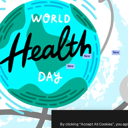
iativa para você direcionar
Spaces
Academy
alho. Mais de 1 milhão de
Assistente de IA
Documentação
e criativos, empresas,
Gerador de
Atendimento
dios.
imagens
Termos e
Gerador de vídeos
condições
Texto para voz
Política de
privacidade
Conteúdo de stock
Originais
MCP para
New
New
Claude/ChatGPT
Política de cooki
Agentes
Central de
New
confiabilidade
API
Afiliados
App móvel
Empresas
Todas as
ferramentas
-
2026
Freepik Company S.L.U.
Todos os direitos reservados
.
By clicking “Accept All Cookies”, you ag