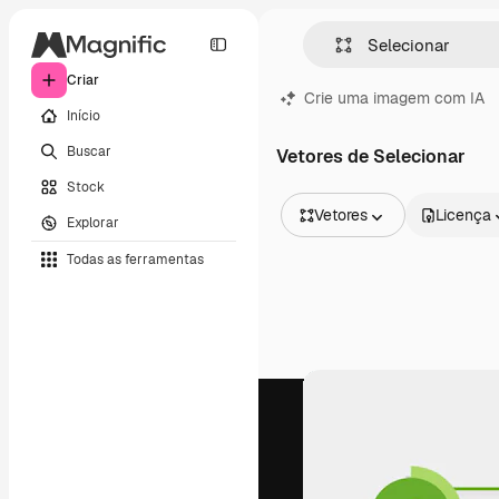
Criar
Crie uma imagem com IA
Início
Buscar
Vetores de Selecionar
Stock
Vetores
Licença
Explorar
Todas as imagens
Todas as ferramentas
Vetores
Ilustrações
Fotos
PSD
Modelos
Mockups
Vídeos
Clipes de vídeo
Animações
Modelos de vídeos
Ícones
Modelos 3D
Fontes