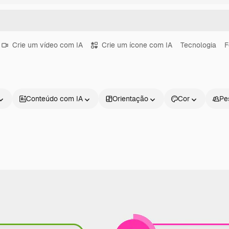
Crie um vídeo com IA
Crie um ícone com IA
Tecnologia
F
Conteúdo com IA
Orientação
Cor
Pe
Produtos
Começar