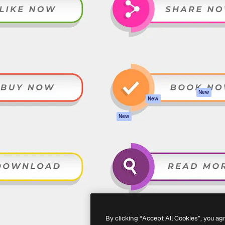
iativa para você direcionar
Spaces
Academy
alho. Mais de 1 milhão de
Assistente de IA
Documentação
e criativos, empresas,
Gerador de
Atendimento
dios.
imagens
Termos e
Gerador de vídeos
condições
Texto para voz
Política de
privacidade
Conteúdo de stock
Originais
MCP para
New
New
Claude/ChatGPT
Política de cooki
Agentes
Central de
New
confiabilidade
API
Afiliados
App móvel
Empresas
Todas as
ferramentas
-
2026
Freepik Company S.L.U.
Todos os direitos reservados
.
By clicking “Accept All Cookies”, you ag