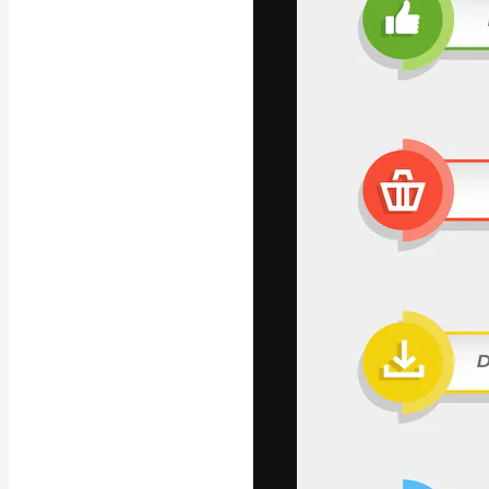
A plataforma cr
seu melhor trab
assinantes entr
agências e estú
Português
Copyright © 2010