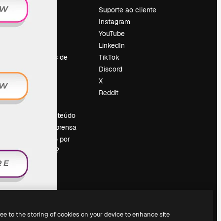
Preços
Suporte ao cliente
Sobre nós
Instagram
Reviews
YouTube
Emprego
LinkedIn
Tendências de
TikTok
pesquisa
Discord
Blog
X
Eventos
Reddit
es
Slidesgo
Vender conteúdo
Sala de imprensa
Procurando por
magnific.ai?
ree to the storing of cookies on your device to enhance site