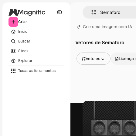
Criar
Crie uma imagem com IA
Início
Buscar
Vetores de Semaforo
Stock
Vetores
Licença
Explorar
Todas as imagens
Todas as ferramentas
Vetores
Ilustrações
Fotos
PSD
Modelos
Mockups
Vídeos
Clipes de vídeo
Animações
Modelos de vídeos
Ícones
Modelos 3D
Fontes