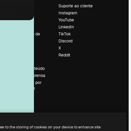
Preços
Suporte ao cliente
Sobre nós
Instagram
Reviews
YouTube
Emprego
LinkedIn
Tendências de
TikTok
pesquisa
Discord
Blog
X
Eventos
Reddit
es
Slidesgo
Vender conteúdo
Sala de imprensa
Procurando por
magnific.ai?
ree to the storing of cookies on your device to enhance site