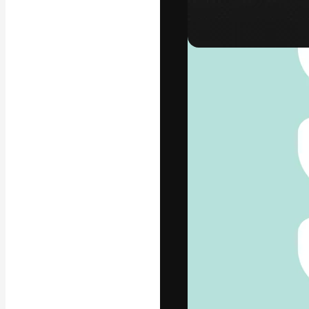
A plataforma cr
seu melhor trab
assinantes entr
agências e estú
Português
Copyright © 2010