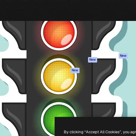
iativa para você direcionar
Spaces
Academy
alho. Mais de 1 milhão de
Assistente de IA
Documentação
e criativos, empresas,
Gerador de
Atendimento
dios.
imagens
Termos e
Gerador de vídeos
condições
Texto para voz
Política de
privacidade
Conteúdo de stock
Originais
MCP para
New
New
Claude/ChatGPT
Política de cooki
Agentes
Central de
New
confiabilidade
API
Afiliados
App móvel
Empresas
Todas as
ferramentas
-
2026
Freepik Company S.L.U.
Todos os direitos reservados
.
By clicking “Accept All Cookies”, you ag