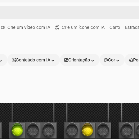
Crie um vídeo com IA
Crie um ícone com IA
Carro
Estrad
Conteúdo com IA
Orientação
Cor
Pe
Produtos
Começar