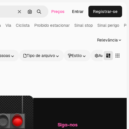
Preços
Entrar
Registrar-se
Limpar
Pesquisar por imagem
Buscar
a
Via
Ciclista
Proibido estacionar
Sinal stop
Sinal perigo
Pe
Relevância
ssoas
Tipo de arquivo
Estilo
Avançado
Empresa
Siga-nos