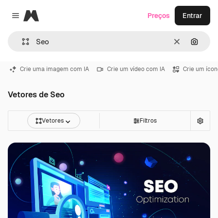
Magnific
Preços
Entrar
Close menu
Limpar
Pesqui
Crie uma imagem com IA
Crie um vídeo com IA
Crie um ícon
Vetores de Seo
Vetores
Filtros