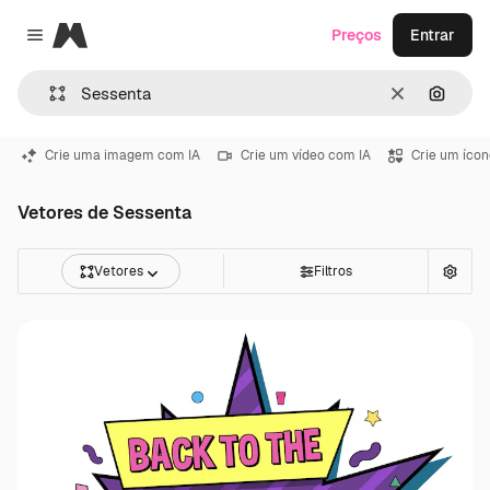
Magnific
Preços
Entrar
Close menu
Limpar
Pesqui
Crie uma imagem com IA
Crie um vídeo com IA
Crie um ícon
Vetores de Sessenta
Vetores
Filtros