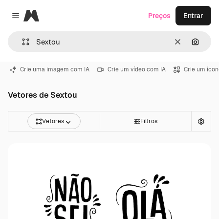
Magnific
Preços
Entrar
Close menu
Limpar
Pesqui
Crie uma imagem com IA
Crie um vídeo com IA
Crie um ícon
Vetores de Sextou
Vetores
Filtros