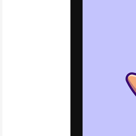
A plataforma cr
seu melhor trab
assinantes entr
agências e estú
Português
Copyright © 2010