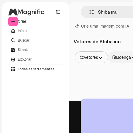
Criar
Crie uma imagem com IA
Início
Buscar
Vetores de Shiba inu
Stock
Vetores
Licença
Explorar
Todas as imagens
Todas as ferramentas
Vetores
Ilustrações
Fotos
PSD
Modelos
Mockups
Vídeos
Clipes de vídeo
Animações
Modelos de vídeos
Ícones
Modelos 3D
Fontes