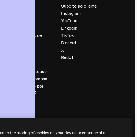
Preços
Suporte ao cliente
Sobre nós
Instagram
Reviews
YouTube
Emprego
LinkedIn
Tendências de
TikTok
pesquisa
Discord
Blog
X
Eventos
Reddit
es
Slidesgo
Vender conteúdo
Sala de imprensa
Procurando por
magnific.ai?
ree to the storing of cookies on your device to enhance site