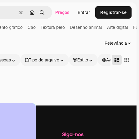
Preços
Entrar
Registrar-se
Limpar
Pesquisar por imagem
Buscar
nto grafico
Cao
Textura pelo
Desenho animal
Arte digital
Fu
Relevância
ssoas
Tipo de arquivo
Estilo
Avançado
Empresa
Siga-nos