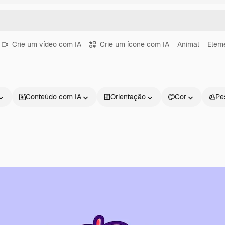
Crie um vídeo com IA
Crie um ícone com IA
Animal
Eleme
Conteúdo com IA
Orientação
Cor
Pe
Produtos
Começar