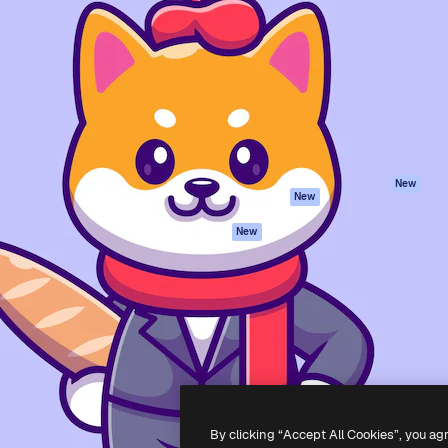
iativa para você direcionar
Spaces
Academy
alho. Mais de 1 milhão de
Assistente de IA
Documentação
e criativos, empresas,
Gerador de
Atendimento
dios.
imagens
Termos e
Gerador de vídeos
condições
Texto para voz
Política de
privacidade
Conteúdo de stock
Originais
MCP para
New
New
Claude/ChatGPT
Política de cooki
Agentes
Central de
New
confiabilidade
API
Afiliados
App móvel
Empresas
Todas as
ferramentas
-
2026
Freepik Company S.L.U.
Todos os direitos reservados
.
By clicking “Accept All Cookies”, you ag