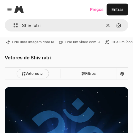
Magnific
Preços
Entrar
Close menu
Limpar
Pesqui
Crie uma imagem com IA
Crie um vídeo com IA
Crie um ícon
Vetores de Shiv ratri
Vetores
Filtros