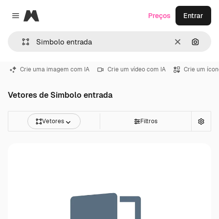
Magnific
Preços
Entrar
Close menu
Limpar
Pesqui
Crie uma imagem com IA
Crie um vídeo com IA
Crie um ícon
Vetores de Simbolo entrada
Vetores
Filtros