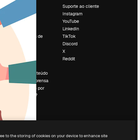
Preços
Suporte ao cliente
Sobre nós
Instagram
Reviews
YouTube
Emprego
LinkedIn
Tendências de
TikTok
pesquisa
Discord
Blog
X
Eventos
Reddit
es
Slidesgo
Vender conteúdo
Sala de imprensa
Procurando por
magnific.ai?
ree to the storing of cookies on your device to enhance site