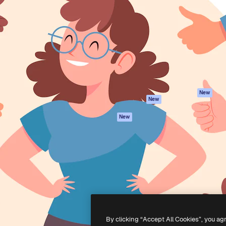
iativa para você direcionar
Spaces
Academy
alho. Mais de 1 milhão de
Assistente de IA
Documentação
e criativos, empresas,
Gerador de
Atendimento
dios.
imagens
Termos e
Gerador de vídeos
condições
Texto para voz
Política de
privacidade
Conteúdo de stock
Originais
MCP para
New
New
Claude/ChatGPT
Política de cooki
Agentes
Central de
New
confiabilidade
API
Afiliados
App móvel
Empresas
Todas as
ferramentas
-
2026
Freepik Company S.L.U.
Todos os direitos reservados
.
By clicking “Accept All Cookies”, you ag