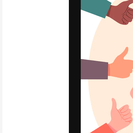
A plataforma cr
seu melhor trab
assinantes entr
agências e estú
Português
Copyright © 2010