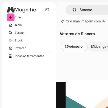
Criar
Crie uma imagem com IA
Início
Buscar
Vetores de Sincero
Stock
Vetores
Licença
Explorar
Todas as imagens
Todas as ferramentas
Vetores
Ilustrações
Fotos
PSD
Modelos
Mockups
Vídeos
Clipes de vídeo
Animações
Modelos de vídeos
Ícones
Modelos 3D
Fontes