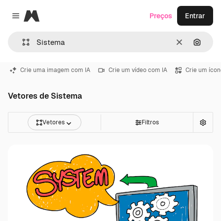
Magnific
Preços
Entrar
Close menu
Limpar
Pesqui
Crie uma imagem com IA
Crie um vídeo com IA
Crie um ícon
Vetores de Sistema
Vetores
Filtros