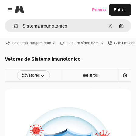
Magnific
Preços
Entrar
Close menu
Limpar
Pesqui
Crie uma imagem com IA
Crie um vídeo com IA
Crie um ícon
Vetores de Sistema imunologico
Vetores
Filtros