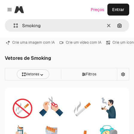
Magnific
Preços
Entrar
Close menu
Limpar
Pesqui
Crie uma imagem com IA
Crie um vídeo com IA
Crie um ícon
Vetores de Smoking
Vetores
Filtros