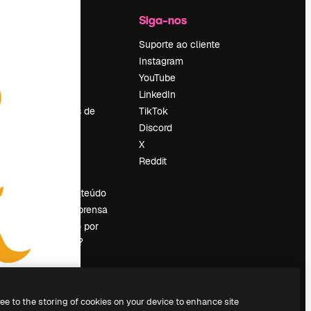
Empresa
Siga-nos
Preços
Suporte ao cliente
Sobre nós
Instagram
Reviews
YouTube
Emprego
LinkedIn
Tendências de
TikTok
pesquisa
Discord
Blog
X
Eventos
Reddit
es
Slidesgo
Vender conteúdo
Sala de imprensa
Procurando por
magnific.ai?
ree to the storing of cookies on your device to enhance site