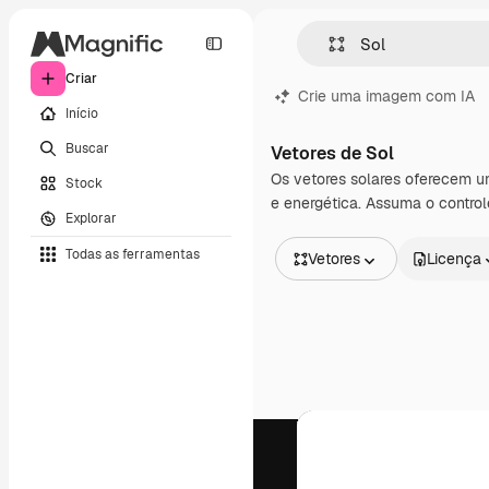
Criar
Crie uma imagem com IA
Início
Buscar
Vetores de Sol
Os vetores solares oferecem um 
Stock
e energética. Assuma o controle
Explorar
Todas as ferramentas
Vetores
Licença
Todas as imagens
Vetores
Ilustrações
Fotos
PSD
Modelos
Mockups
Vídeos
Clipes de vídeo
Animações
Modelos de vídeos