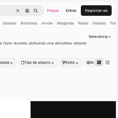
Preços
Entrar
Registrar-se
Limpar
Pesquisar por imagem
Buscar
Girassol
Borboleta
Arvore
Margarida
Rosas
Passaro
Flor
Relevância
 e fazer recortes, atribuindo uma atmosfera vibrante
ssoas
Tipo de arquivo
Estilo
Avançado