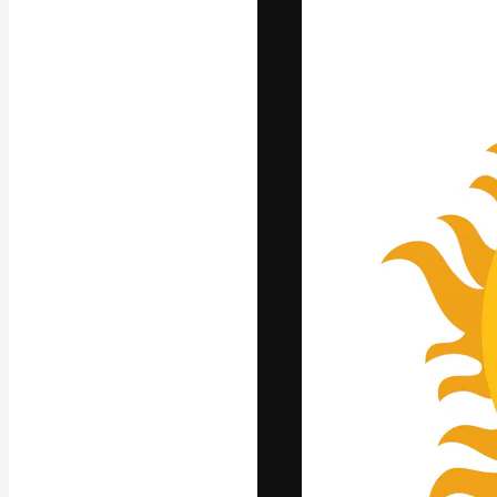
Ícones
Modelos 3D
Fontes
A plataforma cr
seu melhor trab
assinantes entr
agências e estú
Português
Copyright © 2010