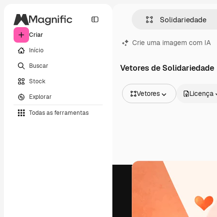
Criar
Crie uma imagem com IA
Início
Buscar
Vetores de Solidariedade
Stock
Vetores
Licença
Explorar
Todas as imagens
Todas as ferramentas
Vetores
Ilustrações
Fotos
PSD
Modelos
Mockups
Vídeos
Clipes de vídeo
Animações
Modelos de vídeos
Ícones
Modelos 3D
Fontes