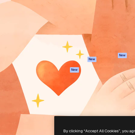
iativa para você direcionar
Spaces
Academy
alho. Mais de 1 milhão de
Assistente de IA
Documentação
e criativos, empresas,
Gerador de
Atendimento
dios.
imagens
Termos e
Gerador de vídeos
condições
Texto para voz
Política de
privacidade
Conteúdo de stock
Originais
MCP para
New
New
Claude/ChatGPT
Política de cooki
Agentes
Central de
New
confiabilidade
API
Afiliados
App móvel
Empresas
Todas as
ferramentas
-
2026
Freepik Company S.L.U.
Todos os direitos reservados
.
By clicking “Accept All Cookies”, you ag