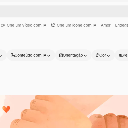
Crie um vídeo com IA
Crie um ícone com IA
Amor
Entreg
Conteúdo com IA
Orientação
Cor
Pe
Produtos
Começar