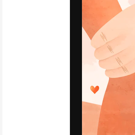
A plataforma cr
seu melhor trab
assinantes entr
agências e estú
Português
Copyright © 2010