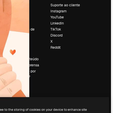
Preços
Suporte ao cliente
Sobre nós
Instagram
Reviews
YouTube
Emprego
LinkedIn
Tendências de
TikTok
pesquisa
Discord
Blog
X
Eventos
Reddit
es
Slidesgo
Vender conteúdo
Sala de imprensa
Procurando por
magnific.ai?
ree to the storing of cookies on your device to enhance site