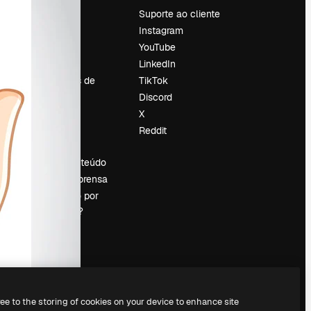
Preços
Suporte ao cliente
Sobre nós
Instagram
Reviews
YouTube
Emprego
LinkedIn
Tendências de
TikTok
pesquisa
Discord
Blog
X
Eventos
Reddit
es
Slidesgo
Vender conteúdo
Sala de imprensa
Procurando por
magnific.ai?
ree to the storing of cookies on your device to enhance site