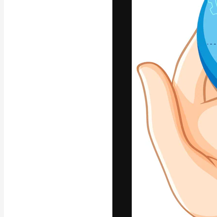
A plataforma cr
seu melhor trab
assinantes entr
agências e estú
Português
Copyright © 2010