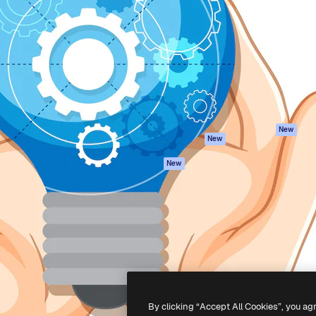
iativa para você direcionar
Spaces
Academy
alho. Mais de 1 milhão de
Assistente de IA
Documentação
e criativos, empresas,
Gerador de
Atendimento
dios.
imagens
Termos e
Gerador de vídeos
condições
Texto para voz
Política de
privacidade
Conteúdo de stock
Originais
MCP para
New
New
Claude/ChatGPT
Política de cooki
Agentes
Central de
New
confiabilidade
API
Afiliados
App móvel
Empresas
Todas as
ferramentas
-
2026
Freepik Company S.L.U.
Todos os direitos reservados
.
By clicking “Accept All Cookies”, you ag