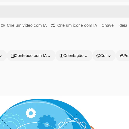
Crie um vídeo com IA
Crie um ícone com IA
Chave
Ideia
Conteúdo com IA
Orientação
Cor
Pe
Produtos
Começar