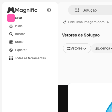
Criar
Crie uma imagem com IA
Início
Buscar
Vetores de Soluçao
Stock
Vetores
Licença
Explorar
Todas as imagens
Todas as ferramentas
Vetores
Ilustrações
Fotos
PSD
Modelos
Mockups
Vídeos
Clipes de vídeo
Animações
Modelos de vídeos
Ícones
Modelos 3D
Fontes