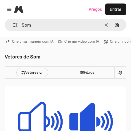
Magnific
Preços
Entrar
Close menu
Limpar
Pesqui
Crie uma imagem com IA
Crie um vídeo com IA
Crie um ícon
Vetores de Som
Vetores
Filtros