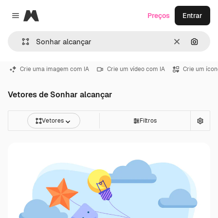
Magnific
Preços
Entrar
Close menu
Limpar
Pesqui
Crie uma imagem com IA
Crie um vídeo com IA
Crie um ícon
Vetores de Sonhar alcançar
Vetores
Filtros