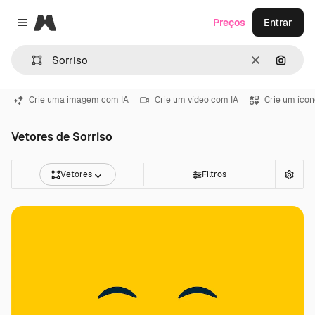
Magnific
Preços
Entrar
Close menu
Limpar
Pesqui
Crie uma imagem com IA
Crie um vídeo com IA
Crie um ícon
Vetores de Sorriso
Vetores
Filtros