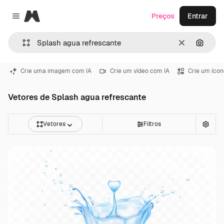
Magnific
Preços
Entrar
Close menu
Limpar
Pesqui
Crie uma imagem com IA
Crie um vídeo com IA
Crie um ícon
Vetores de Splash agua refrescante
Vetores
Filtros