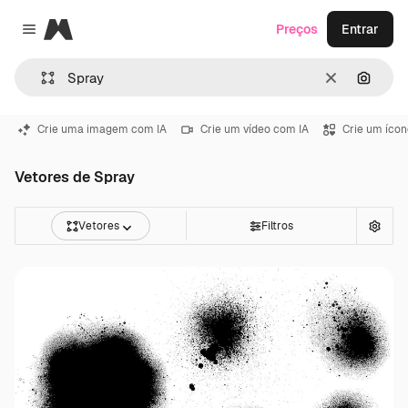
Magnific
Preços
Entrar
Close menu
Limpar
Pesqui
Crie uma imagem com IA
Crie um vídeo com IA
Crie um ícon
Vetores de Spray
Vetores
Filtros