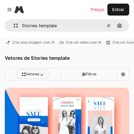
Magnific
Preços
Entrar
Close menu
Limpar
Pesqui
Crie uma imagem com IA
Crie um vídeo com IA
Crie um ícon
Vetores de Stories template
Vetores
Filtros