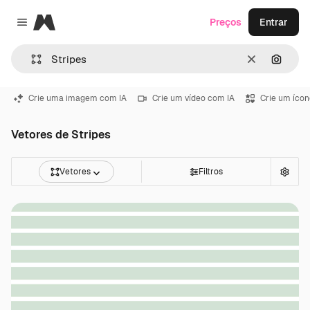
Magnific
Preços
Entrar
Close menu
Limpar
Pesqui
Crie uma imagem com IA
Crie um vídeo com IA
Crie um ícon
Vetores de Stripes
Vetores
Filtros